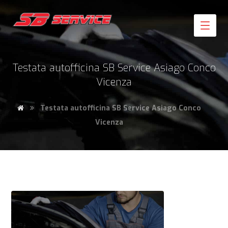
Testata autofficina SB Service Asiago Conco
Vicenza
Testata autofficina SB Service Asiago Conco
Vicenza