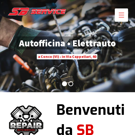
Autofficina • Elettrauto
a Conco (VI) • in Via Cappellari, 40
Benvenuti
da
SB